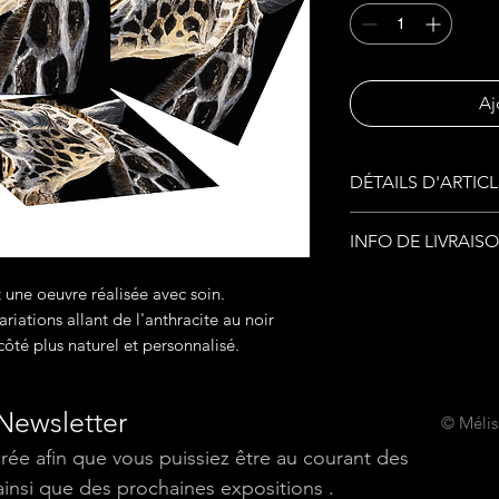
Aj
DÉTAILS D'ARTICL
Papier Fine AR
INFO DE LIVRAIS
Papier mat lisse
Délais de livraiso
sans acide et san
 une oeuvre réalisée avec soin.
jours ouvrables,
optiques
riations allant de l'anthracite au noir
Délais de livraiso
côté plus naturel et personnalisé.
90% de fibres d
ouvrables .
Bamboo
je vous remercie
s'inscrit dans u
 Newsletter
© Méliss
compréhension.
de l'environneme
crée afin que vous puissiez être au courant des 
Les prix sont ho
ressources emplo
ainsi que des prochaines expositions .