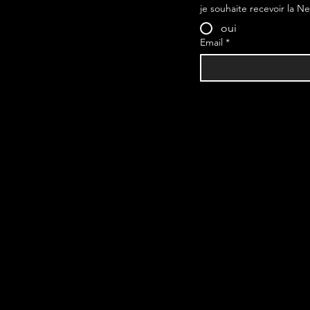
je souhaite recevoir la N
oui
Email
*